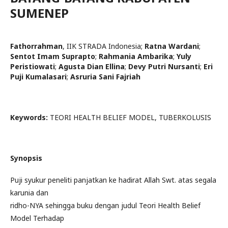
SUMENEP
Fathorrahman
,
IIK STRADA Indonesia
;
Ratna Wardani
;
Sentot Imam Suprapto
;
Rahmania Ambarika
;
Yuly
Peristiowati
;
Agusta Dian Ellina
;
Devy Putri Nursanti
;
Eri
Puji Kumalasari
;
Asruria Sani Fajriah
Keywords:
TEORI HEALTH BELIEF MODEL, TUBERKOLUSIS
Synopsis
Puji syukur peneliti panjatkan ke hadirat Allah Swt. atas segala
karunia dan
ridho-NYA sehingga buku dengan judul Teori Health Belief
Model Terhadap